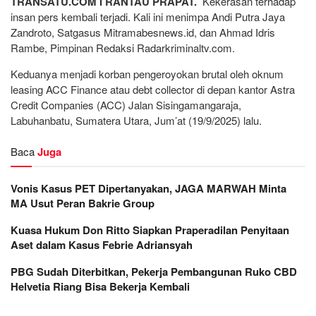
TRANSATU.COM I RANTAU PRAPAT.
Kekerasan terhadap
insan pers kembali terjadi. Kali ini menimpa Andi Putra Jaya
Zandroto, Satgasus Mitramabesnews.id, dan Ahmad Idris
Rambe, Pimpinan Redaksi Radarkriminaltv.com.
Keduanya menjadi korban pengeroyokan brutal oleh oknum
leasing ACC Finance atau debt collector di depan kantor Astra
Credit Companies (ACC) Jalan Sisingamangaraja,
Labuhanbatu, Sumatera Utara, Jum’at (19/9/2025) lalu.
Baca
Juga
Vonis Kasus PET Dipertanyakan, JAGA MARWAH Minta
MA Usut Peran Bakrie Group
Kuasa Hukum Don Ritto Siapkan Praperadilan Penyitaan
Aset dalam Kasus Febrie Adriansyah
PBG Sudah Diterbitkan, Pekerja Pembangunan Ruko CBD
Helvetia Riang Bisa Bekerja Kembali