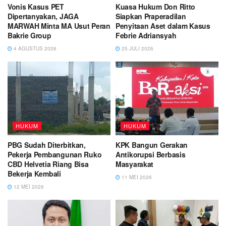
Vonis Kasus PET
Kuasa Hukum Don Ritto
Dipertanyakan, JAGA
Siapkan Praperadilan
MARWAH Minta MA Usut Peran
Penyitaan Aset dalam Kasus
Bakrie Group
Febrie Adriansyah
4 AGUSTUS 2026
25 JULI 2026
HUKUM
HUKUM
PBG Sudah Diterbitkan,
KPK Bangun Gerakan
Pekerja Pembangunan Ruko
Antikorupsi Berbasis
CBD Helvetia Riang Bisa
Masyarakat
Bekerja Kembali
11 MEI 2026
12 MEI 2026