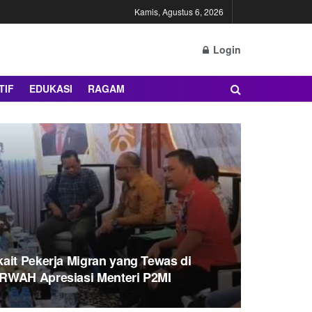
Kamis, Agustus 6, 2026
Login
TIF
EDUKASI
RAGAM
ait Pekerja Migran yang Tewas di
RWAH Apresiasi Menteri P2MI