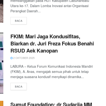
membanggakan pada HUT Kabupaten Labuhanbatu
Utara ke-17. Dalam Lomba Inovasi antar-Organisasi
Perangkat Daerah...
DETAILS
BACA
FKIM: Mari Jaga Kondusifitas,
Biarkan dr. Juri Freza Fokus Benahi
RSUD Aek Kanopan
2 OKTOBER 2025
LABURA – Ketua Forum Komunikasi Indonesia Mandiri
(FKIM), A. Anas, mengajak semua pihak untuk tetap
menjaga suasana kondusif menyikapi dinamika...
DETAILS
BACA
Sumut Foundation: dr Sudarija MM