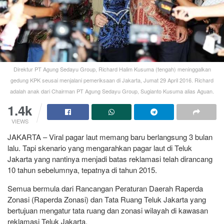
Direktur PT Agung Sedayu Group, Richard Halim Kusuma (tengah) meninggalkan
gedung KPK seusai menjalani pemeriksaan di Jakarta, Jumat 29 April 2016. Richard
adalah anak dari Chairman PT Agung Sedayu Group, Sugianto Kusuma alias Aguan.
1.4k
VIEWS
JAKARTA – Viral pagar laut memang baru berlangsung 3 bulan
lalu. Tapi skenario yang mengarahkan pagar laut di Teluk
Jakarta yang nantinya menjadi batas reklamasi telah dirancang
10 tahun sebelumnya, tepatnya di tahun 2015.
Semua bermula dari Rancangan Peraturan Daerah Raperda
Zonasi (Raperda Zonasi) dan Tata Ruang Teluk Jakarta yang
bertujuan mengatur tata ruang dan zonasi wilayah di kawasan
reklamasi Teluk Jakarta.