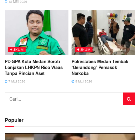
12 MEI 2026
HUKUM
HUKUM
PD GPA Kota Medan Soroti
Polrestabes Medan Tembak
Lonjakan LHKPN Rico Waas
‘Gerandong’ Pemasok
Tanpa Rincian Aset
Narkoba
7 MEI 2026
5 MEI 2026
Populer