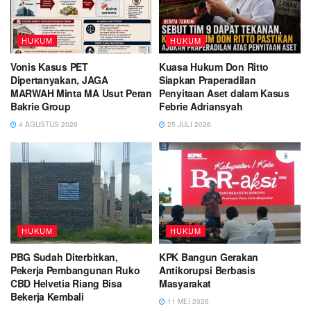
HUKUM
HUKUM
Vonis Kasus PET
Kuasa Hukum Don Ritto
Dipertanyakan, JAGA
Siapkan Praperadilan
MARWAH Minta MA Usut Peran
Penyitaan Aset dalam Kasus
Bakrie Group
Febrie Adriansyah
4 AGUSTUS 2026
25 JULI 2026
HUKUM
HUKUM
PBG Sudah Diterbitkan,
KPK Bangun Gerakan
Pekerja Pembangunan Ruko
Antikorupsi Berbasis
CBD Helvetia Riang Bisa
Masyarakat
Bekerja Kembali
11 MEI 2026