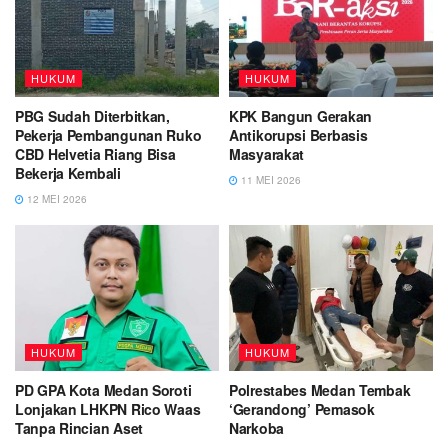
HUKUM
HUKUM
PBG Sudah Diterbitkan,
KPK Bangun Gerakan
Pekerja Pembangunan Ruko
Antikorupsi Berbasis
CBD Helvetia Riang Bisa
Masyarakat
Bekerja Kembali
11 MEI 2026
12 MEI 2026
HUKUM
HUKUM
PD GPA Kota Medan Soroti
Polrestabes Medan Tembak
Lonjakan LHKPN Rico Waas
‘Gerandong’ Pemasok
Tanpa Rincian Aset
Narkoba