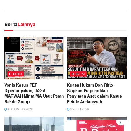
Berita
Lainnya
HUKUM
HUKUM
Vonis Kasus PET
Kuasa Hukum Don Ritto
Dipertanyakan, JAGA
Siapkan Praperadilan
MARWAH Minta MA Usut Peran
Penyitaan Aset dalam Kasus
Bakrie Group
Febrie Adriansyah
4 AGUSTUS 2026
25 JULI 2026