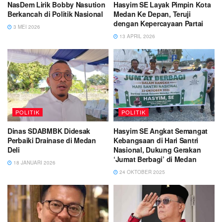
NasDem Lirik Bobby Nasution
Hasyim SE Layak Pimpin Kota
Berkancah di Politik Nasional
Medan Ke Depan, Teruji
dengan Kepercayaan Partai
3 MEI 2026
13 APRIL 2026
POLITIK
POLITIK
Dinas SDABMBK Didesak
Hasyim SE Angkat Semangat
Perbaiki Drainase di Medan
Kebangsaan di Hari Santri
Deli
Nasional, Dukung Gerakan
‘Jumat Berbagi’ di Medan
18 JANUARI 2026
24 OKTOBER 2025