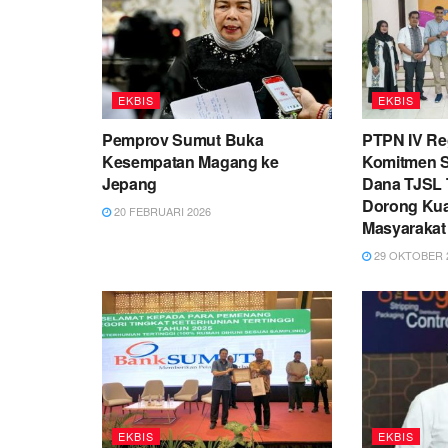
EKBIS
EKBIS
Pemprov Sumut Buka
PTPN IV Re
Kesempatan Magang ke
Komitmen So
Jepang
Dana TJSL T
Dorong Kua
20 FEBRUARI 2026
Masyarakat
29 OKTOBER 
EKBIS
EKBIS