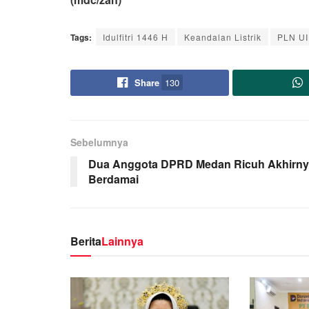
Tags:
Idulfitri 1446 H
Keandalan Listrik
PLN UI
Share
130
Sebelumnya
Dua Anggota DPRD Medan Ricuh Akhirn
Berdamai
Berita
Lainnya