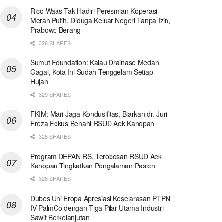
Rico Waas Tak Hadiri Peresmian Koperasi
Merah Putih, Diduga Keluar Negeri Tanpa Izin,
Prabowo Berang
326 SHARES
Sumut Foundation: Kalau Drainase Medan
Gagal, Kota Ini Sudah Tenggelam Setiap
Hujan
329 SHARES
FKIM: Mari Jaga Kondusifitas, Biarkan dr. Juri
Freza Fokus Benahi RSUD Aek Kanopan
328 SHARES
Program DEPAN RS, Terobosan RSUD Aek
Kanopan Tingkatkan Pengalaman Pasien
328 SHARES
Dubes Uni Eropa Apresiasi Keselarasan PTPN
IV PalmCo dengan Tiga Pilar Utama Industri
Sawit Berkelanjutan