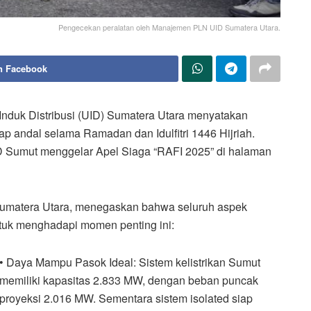
Pengecekan peralatan oleh Manajemen PLN UID Sumatera Utara.
n Facebook
Induk Distribusi (UID) Sumatera Utara menyatakan
ap andal selama Ramadan dan Idulfitri 1446 Hijriah.
D Sumut menggelar Apel Siaga “RAFI 2025” di halaman
umatera Utara, menegaskan bahwa seluruh aspek
ntuk menghadapi momen penting ini:
• Daya Mampu Pasok Ideal: Sistem kelistrikan Sumut
memiliki kapasitas 2.833 MW, dengan beban puncak
proyeksi 2.016 MW. Sementara sistem isolated siap