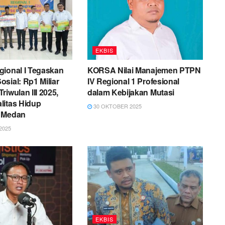
EKBIS
gional I Tegaskan
KORSA Nilai Manajemen PTPN
sial: Rp1 Miliar
IV Regional 1 Profesional
riwulan III 2025,
dalam Kebijakan Mutasi
litas Hidup
30 OKTOBER 2025
 Medan
2025
EKBIS