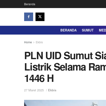
Beranda
BERANDA
SUMUT
ME
Home
Ekbis
PLN UID Sumut Si
Listrik Selama Ram
1446 H
27 Maret 2025
/
Ekbis