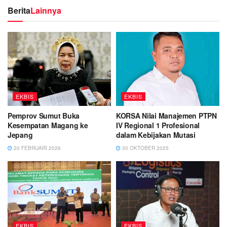
Berita
Lainnya
EKBIS
EKBIS
Pemprov Sumut Buka
KORSA Nilai Manajemen PTPN
Kesempatan Magang ke
IV Regional 1 Profesional
Jepang
dalam Kebijakan Mutasi
20 FEBRUARI 2026
30 OKTOBER 2025
EKBIS
EKBIS