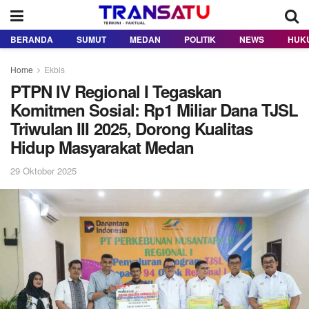
BERANDA
SUMUT
MEDAN
POLITIK
NEWS
HUK
Home
Ekbis
PTPN IV Regional I Tegaskan
Komitmen Sosial: Rp1 Miliar Dana TJSL
Triwulan III 2025, Dorong Kualitas
Hidup Masyarakat Medan
29 Oktober 2025