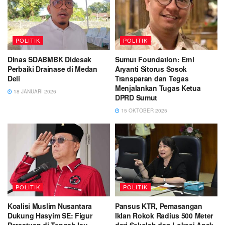
POLITIK
POLITIK
Dinas SDABMBK Didesak
Sumut Foundation: Erni
Perbaiki Drainase di Medan
Aryanti Sitorus Sosok
Deli
Transparan dan Tegas
Menjalankan Tugas Ketua
18 JANUARI 2026
DPRD Sumut
15 OKTOBER 2025
POLITIK
POLITIK
Koalisi Muslim Nusantara
Pansus KTR, Pemasangan
Dukung Hasyim SE: Figur
Iklan Rokok Radius 500 Meter