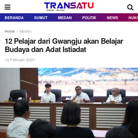
BERANDA
SUMUT
MEDAN
POLITIK
NEWS
HUK
Home
Medan
12 Pelajar dari Gwangju akan Belajar
Budaya dan Adat Istiadat
12 Februari 2025