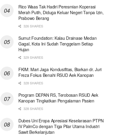
Rico Waas Tak Hadiri Peresmian Koperasi
Merah Putih, Diduga Keluar Negeri Tanpa Izin,
Prabowo Berang
326 SHARES
Sumut Foundation: Kalau Drainase Medan
Gagal, Kota Ini Sudah Tenggelam Setiap
Hujan
329 SHARES
FKIM: Mari Jaga Kondusifitas, Biarkan dr. Juri
Freza Fokus Benahi RSUD Aek Kanopan
328 SHARES
Program DEPAN RS, Terobosan RSUD Aek
Kanopan Tingkatkan Pengalaman Pasien
328 SHARES
Dubes Uni Eropa Apresiasi Keselarasan PTPN
IV PalmCo dengan Tiga Pilar Utama Industri
Sawit Berkelanjutan