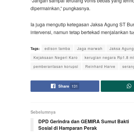
“Jangan sampai terulang vonis bebas yang terindi
dipermainkan,” pungkasnya.
Ia juga mengutip ketegasan Jaksa Agung ST B
intervensi, namun tetap bertekad menjalankan t
Tags:
edison tamba
Jaga marwah
Jaksa Agung
Kejaksaan Negeri Karo
kerugian negara Rp1.8 mi
pemberantasan korupsi
Reinhard Harve
seran
Share
131
Sebelumnya
DPD Gerindra dan GEMIRA Sumut Bakti
Sosial di Hamparan Perak