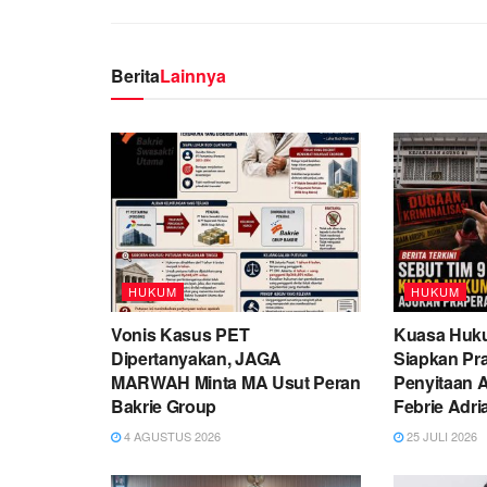
Berita
Lainnya
HUKUM
HUKUM
Vonis Kasus PET
Kuasa Huku
Dipertanyakan, JAGA
Siapkan Pr
MARWAH Minta MA Usut Peran
Penyitaan 
Bakrie Group
Febrie Adr
4 AGUSTUS 2026
25 JULI 2026