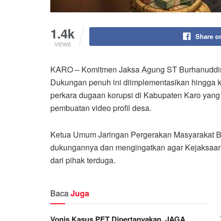
1.4k
Share o
VIEWS
KARO – Komitmen Jaksa Agung ST Burhanuddin 
Dukungan penuh ini diimplementasikan hingga 
perkara dugaan korupsi di Kabupaten Karo yang 
pembuatan video profil desa.
Ketua Umum Jaringan Pergerakan Masyarakat
dukungannya dan mengingatkan agar Kejaksaan t
dari pihak terduga.
Baca
Juga
Vonis Kasus PET Dipertanyakan, JAGA