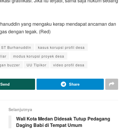
kasi gratifikasi. Jika itu terjadi, sama saja hukum sedang
urhanuddin yang mengaku kerap mendapat ancaman dan
ugas dengan tegak. (Red)
 ST Burhanuddin
kasus korupsi profil desa
liar
modus korupsi proyek desa
gan buzzer
UU Tipikor
video profil desa
Send
Share
Selanjutnya
Wali Kota Medan Didesak Tutup Pedagang
Daging Babi di Tempat Umum