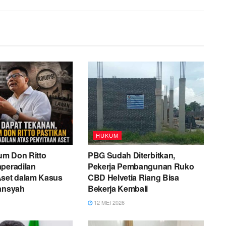
HUKUM
m Don Ritto
PBG Sudah Diterbitkan,
aperadilan
Pekerja Pembangunan Ruko
Aset dalam Kasus
CBD Helvetia Riang Bisa
iansyah
Bekerja Kembali
12 MEI 2026