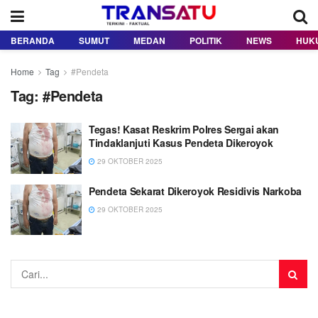
BERANDA
SUMUT
MEDAN
POLITIK
NEWS
HUK
Home
Tag
#Pendeta
Tag:
#Pendeta
Tegas! Kasat Reskrim Polres Sergai akan
Tindaklanjuti Kasus Pendeta Dikeroyok
29 OKTOBER 2025
Pendeta Sekarat Dikeroyok Residivis Narkoba
29 OKTOBER 2025