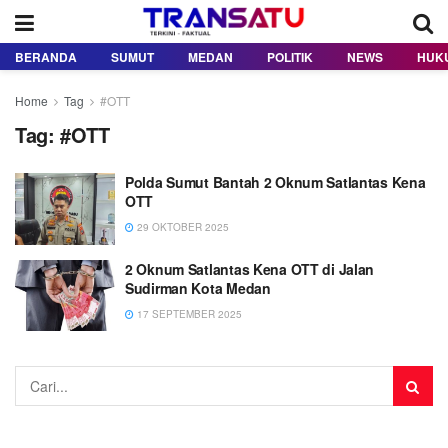
BERANDA
SUMUT
MEDAN
POLITIK
NEWS
HUK
Home
Tag
#OTT
Tag:
#OTT
Polda Sumut Bantah 2 Oknum Satlantas Kena
OTT
29 OKTOBER 2025
2 Oknum Satlantas Kena OTT di Jalan
Sudirman Kota Medan
17 SEPTEMBER 2025