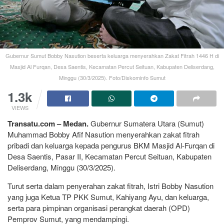
Gubernur Sumut Bobby Nasution beserta keluarga menyerahkan Zakat Fitrah 1446 H di
Masjid Al Furqan, Desa Saentis, Kecamatan Percut Seituan, Kabupaten Deliserdang,
Minggu (30/3/2025). Foto/Diskominfo Sumut
1.3k
VIEWS
Transatu.com – Medan.
Gubernur Sumatera Utara (Sumut)
Muhammad Bobby Afif Nasution menyerahkan zakat fitrah
pribadi dan keluarga kepada pengurus BKM Masjid Al-Furqan di
Desa Saentis, Pasar II, Kecamatan Percut Seituan, Kabupaten
Deliserdang, Minggu (30/3/2025).
Turut serta dalam penyerahan zakat fitrah, Istri Bobby Nasution
yang juga Ketua TP PKK Sumut, Kahiyang Ayu, dan keluarga,
serta para pimpinan organisasi perangkat daerah (OPD)
Pemprov Sumut, yang mendampingi.