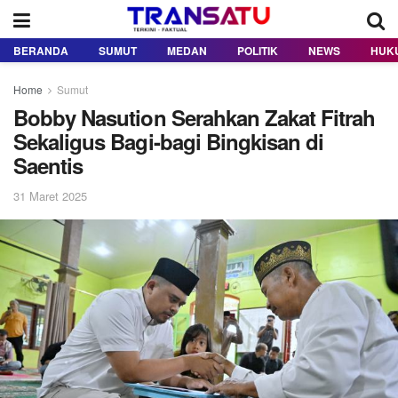
BERANDA
SUMUT
MEDAN
POLITIK
NEWS
HUK
Home
Sumut
Bobby Nasution Serahkan Zakat Fitrah
Sekaligus Bagi-bagi Bingkisan di
Saentis
31 Maret 2025