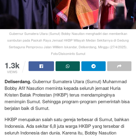
Gubernur Sumatera Utara (Sumut) Bobby Nasution menghadiri dan memberikan
sambutan pada Paskah Raya Jemaat HKBP Wilayah Medan Sekitarnya di Gedung
Serbaguna Pemprovsu Jalan Willliem Iskandar, Deliserdang, Minggu (27/4/2025).
Foto/Diskominfo Sumut
1.3k
VIEWS
Deliserdang.
Gubernur Sumatera Utara (Sumut) Muhammad
Bobby Afif Nasution meminta kepada seluruh jemaat Huria
Kristen Batak Protestan (HKBP) terus mendampinginya
memimpin Sumut. Sehingga program-program pemerintah bisa
berjalan baik di Sumut.
HKBP merupakan salah satu gereja terbesar di Sumut, bahkan
Indonesia. Ada sekitar 6,8 juta warga HKBP yang tersebar di
seluruh Indonesia dan dunia. Karena itu, Bobby Nasution