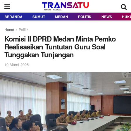
BERANDA
SUMUT
MEDAN
POLITIK
NEWS
HUK
Home
Politik
Komisi II DPRD Medan Minta Pemko
Realisasikan Tuntutan Guru Soal
Tunggakan Tunjangan
10 Maret 2025