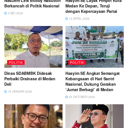
NasDem Lirik Bobby Nasution
Hasyim SE Layak Pimpin Kota
Berkancah di Politik Nasional
Medan Ke Depan, Teruji
dengan Kepercayaan Partai
3 MEI 2026
13 APRIL 2026
POLITIK
POLITIK
Dinas SDABMBK Didesak
Hasyim SE Angkat Semangat
Perbaiki Drainase di Medan
Kebangsaan di Hari Santri
Deli
Nasional, Dukung Gerakan
‘Jumat Berbagi’ di Medan
18 JANUARI 2026
24 OKTOBER 2025