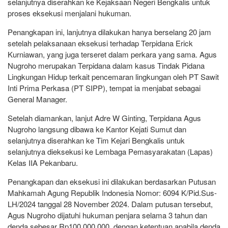
selanjutnya diserahkan ke Kejaksaan Negeri Bengkalis untuk
proses eksekusi menjalani hukuman.
Penangkapan ini, lanjutnya dilakukan hanya berselang 20 jam
setelah pelaksanaan eksekusi terhadap Terpidana Erick
Kurniawan, yang juga terseret dalam perkara yang sama. Agus
Nugroho merupakan Terpidana dalam kasus Tindak Pidana
Lingkungan Hidup terkait pencemaran lingkungan oleh PT Sawit
Inti Prima Perkasa (PT SIPP), tempat ia menjabat sebagai
General Manager.
Setelah diamankan, lanjut Adre W Ginting, Terpidana Agus
Nugroho langsung dibawa ke Kantor Kejati Sumut dan
selanjutnya diserahkan ke Tim Kejari Bengkalis untuk
selanjutnya dieksekusi ke Lembaga Pemasyarakatan (Lapas)
Kelas IIA Pekanbaru.
Penangkapan dan eksekusi ini dilakukan berdasarkan Putusan
Mahkamah Agung Republik Indonesia Nomor: 6094 K/Pid.Sus-
LH/2024 tanggal 28 November 2024. Dalam putusan tersebut,
Agus Nugroho dijatuhi hukuman penjara selama 3 tahun dan
denda sebesar Rp100.000.000, dengan ketentuan apabila denda