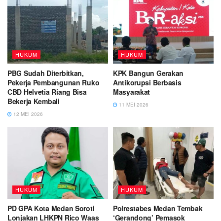
HUKUM
HUKUM
PBG Sudah Diterbitkan,
KPK Bangun Gerakan
Pekerja Pembangunan Ruko
Antikorupsi Berbasis
CBD Helvetia Riang Bisa
Masyarakat
Bekerja Kembali
11 MEI 2026
12 MEI 2026
HUKUM
HUKUM
PD GPA Kota Medan Soroti
Polrestabes Medan Tembak
Lonjakan LHKPN Rico Waas
‘Gerandong’ Pemasok