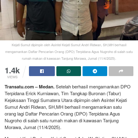
Kejati Sumut dipimpin oleh Asintel Kejati Sumut Andri Ridwan, SH,MH berhasil
mengamankan Daftar Pencarian Orang (DPO) Terpidana Agus Nugroho di salah satu
rumah makan di kawasan Tanjung Morawa, Jumat (11/4/2025).
1.4k
VIEWS
Transatu.com – Medan.
Setelah berhasil mengamankan DPO
Terpidana Erick Kurniawan, Tim Tangkap Buronan (Tabur)
Kejaksaan Tinggi Sumatera Utara dipimpin oleh Asintel Kejati
Sumut Andri Ridwan, SH,MH berhasil mengamankan satu
orang lagi Daftar Pencarian Orang (DPO) Terpidana Agus
Nugroho di salah satu rumah makan di kawasan Tanjung
Morawa, Jumat (11/4/2025).