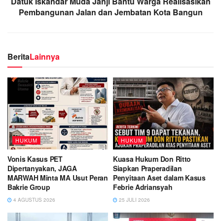
Datuk Iskandar Muda Janji Bantu Warga Realisasikan
Pembangunan Jalan dan Jembatan Kota Bangun
Berita
Lainnya
HUKUM
HUKUM
Vonis Kasus PET
Kuasa Hukum Don Ritto
Dipertanyakan, JAGA
Siapkan Praperadilan
MARWAH Minta MA Usut Peran
Penyitaan Aset dalam Kasus
Bakrie Group
Febrie Adriansyah
4 AGUSTUS 2026
25 JULI 2026