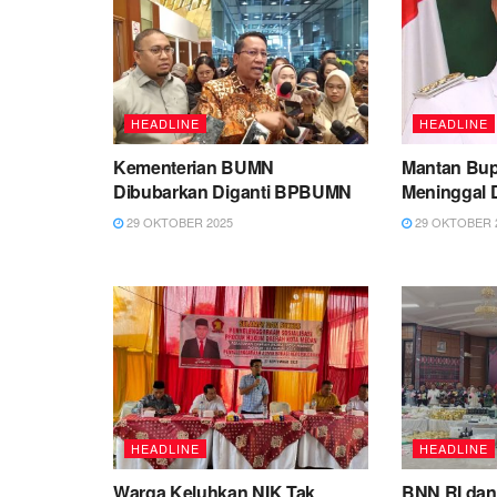
HEADLINE
HEADLINE
Kementerian BUMN
Mantan Bup
Dibubarkan Diganti BPBUMN
Meninggal 
29 OKTOBER 2025
29 OKTOBER 
HEADLINE
HEADLINE
Warga Keluhkan NIK Tak
BNN RI dan