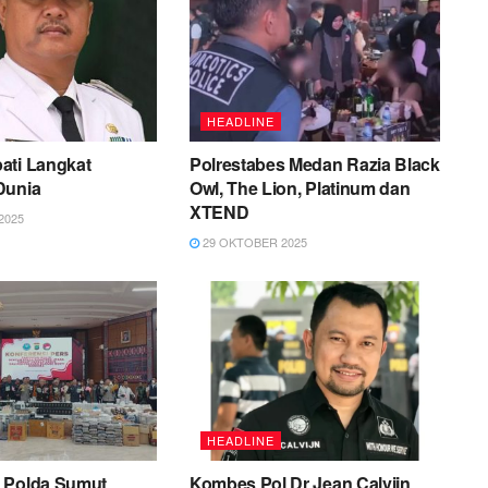
HEADLINE
ati Langkat
Polrestabes Medan Razia Black
Dunia
Owl, The Lion, Platinum dan
XTEND
2025
29 OKTOBER 2025
HEADLINE
 Polda Sumut
Kombes Pol Dr Jean Calvijn