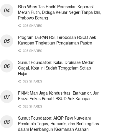
Rico Waas Tak Hadiri Peresmian Koperasi
Merah Putih, Diduga Keluar Negeri Tanpa Izin,
Prabowo Berang
326 SHARES
Program DEPAN RS, Terobosan RSUD Aek
Kanopan Tingkatkan Pengalaman Pasien
328 SHARES
Sumut Foundation: Kalau Drainase Medan
Gagal, Kota Ini Sudah Tenggelam Setiap
Hujan
329 SHARES
FKIM: Mari Jaga Kondusifitas, Biarkan dr. Juri
Freza Fokus Benahi RSUD Aek Kanopan
328 SHARES
Sumut Foundation: AKBP Revi Nurvelani
Pemimpin Tegas, Humanis, dan Berintegritas
dalam Membangun Keamanan Asahan