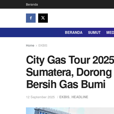
Beranda
BERANDA
SUMUT
ME
Home
EKBIS
City Gas Tour 2025
Sumatera, Dorong
Bersih Gas Bumi
12 September 2025
/
EKBIS
,
HEADLINE