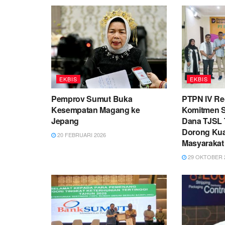
EKBIS
EKBIS
Pemprov Sumut Buka
PTPN IV Re
Kesempatan Magang ke
Komitmen So
Jepang
Dana TJSL T
Dorong Kua
20 FEBRUARI 2026
Masyarakat
29 OKTOBER 