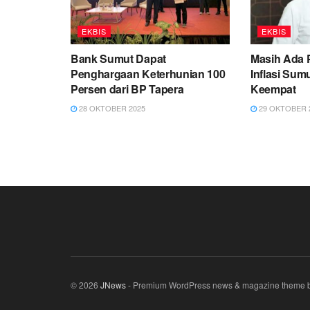
EKBIS
EKBIS
Bank Sumut Dapat
Masih Ada 
Penghargaan Keterhunian 100
Inflasi Sum
Persen dari BP Tapera
Keempat
28 OKTOBER 2025
29 OKTOBER 
© 2026
JNews
- Premium WordPress news & magazine theme 