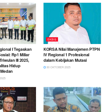
EKBIS
gional I Tegaskan
KORSA Nilai Manajemen PTPN
sial: Rp1 Miliar
IV Regional 1 Profesional
riwulan III 2025,
dalam Kebijakan Mutasi
litas Hidup
30 OKTOBER 2025
 Medan
2025