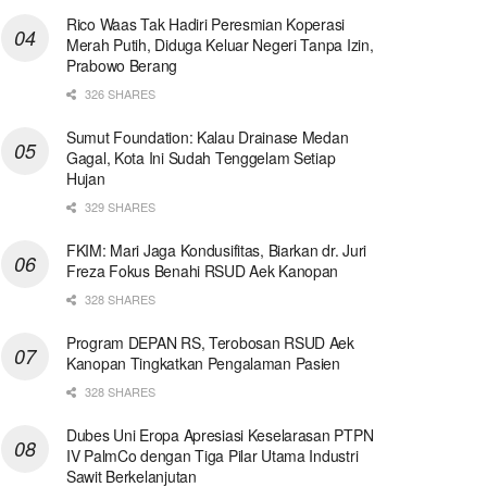
Rico Waas Tak Hadiri Peresmian Koperasi
Merah Putih, Diduga Keluar Negeri Tanpa Izin,
Prabowo Berang
326 SHARES
Sumut Foundation: Kalau Drainase Medan
Gagal, Kota Ini Sudah Tenggelam Setiap
Hujan
329 SHARES
FKIM: Mari Jaga Kondusifitas, Biarkan dr. Juri
Freza Fokus Benahi RSUD Aek Kanopan
328 SHARES
Program DEPAN RS, Terobosan RSUD Aek
Kanopan Tingkatkan Pengalaman Pasien
328 SHARES
Dubes Uni Eropa Apresiasi Keselarasan PTPN
IV PalmCo dengan Tiga Pilar Utama Industri
Sawit Berkelanjutan