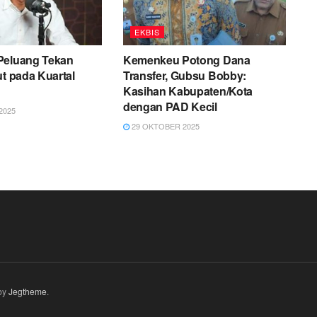
EKBIS
Peluang Tekan
Kemenkeu Potong Dana
ut pada Kuartal
Transfer, Gubsu Bobby:
Kasihan Kabupaten/Kota
dengan PAD Kecil
2025
29 OKTOBER 2025
by
Jegtheme
.