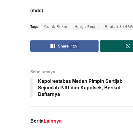
(mdc)
Tags:
Cetak Rekor
Harga Emas
Rupiah & IHSG
Share
129
Sebelumnya
Kapolrestabes Medan Pimpin Sertijab
Sejumlah PJU dan Kapolsek, Berikut
Daftarnya
Berita
Lainnya