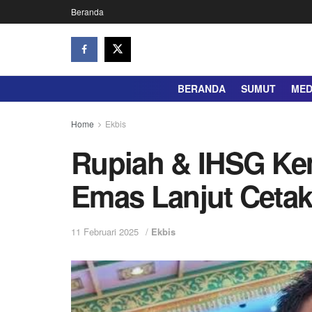
Beranda
BERANDA
SUMUT
ME
Home
Ekbis
Rupiah & IHSG Ke
Emas Lanjut Cetak
11 Februari 2025
/
Ekbis