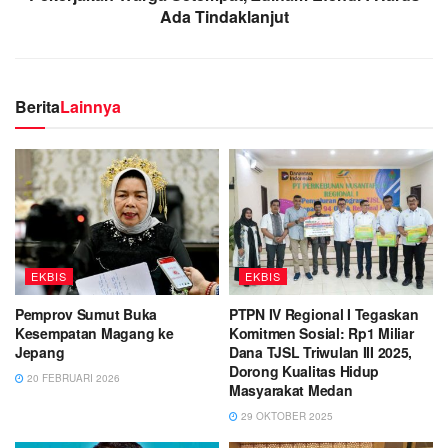
Ada Tindaklanjut
Berita
Lainnya
EKBIS
EKBIS
Pemprov Sumut Buka
PTPN IV Regional I Tegaskan
Kesempatan Magang ke
Komitmen Sosial: Rp1 Miliar
Jepang
Dana TJSL Triwulan III 2025,
Dorong Kualitas Hidup
20 FEBRUARI 2026
Masyarakat Medan
29 OKTOBER 2025