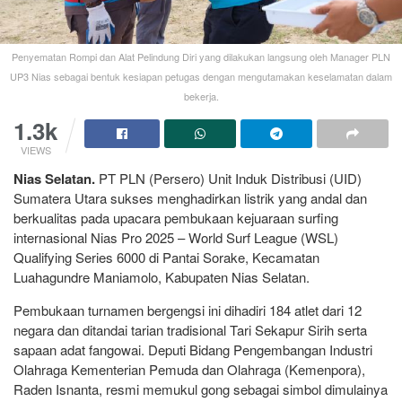
Penyematan Rompi dan Alat Pelindung Diri yang dilakukan langsung oleh Manager PLN
UP3 Nias sebagai bentuk kesiapan petugas dengan mengutamakan keselamatan dalam
bekerja.
1.3k
VIEWS
Nias Selatan.
PT PLN (Persero) Unit Induk Distribusi (UID)
Sumatera Utara sukses menghadirkan listrik yang andal dan
berkualitas pada upacara pembukaan kejuaraan surfing
internasional Nias Pro 2025 – World Surf League (WSL)
Qualifying Series 6000 di Pantai Sorake, Kecamatan
Luahagundre Maniamolo, Kabupaten Nias Selatan.
Pembukaan turnamen bergengsi ini dihadiri 184 atlet dari 12
negara dan ditandai tarian tradisional Tari Sekapur Sirih serta
sapaan adat fangowai. Deputi Bidang Pengembangan Industri
Olahraga Kementerian Pemuda dan Olahraga (Kemenpora),
Raden Isnanta, resmi memukul gong sebagai simbol dimulainya