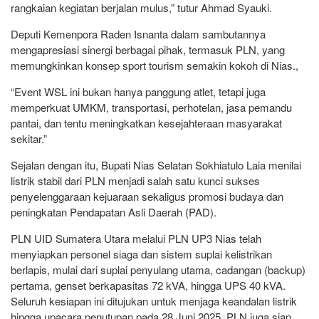
rangkaian kegiatan berjalan mulus,” tutur Ahmad Syauki.
Deputi Kemenpora Raden Isnanta dalam sambutannya
mengapresiasi sinergi berbagai pihak, termasuk PLN, yang
memungkinkan konsep sport tourism semakin kokoh di Nias.,
“Event WSL ini bukan hanya panggung atlet, tetapi juga
memperkuat UMKM, transportasi, perhotelan, jasa pemandu
pantai, dan tentu meningkatkan kesejahteraan masyarakat
sekitar.”
Sejalan dengan itu, Bupati Nias Selatan Sokhiatulo Laia menilai
listrik stabil dari PLN menjadi salah satu kunci sukses
penyelenggaraan kejuaraan sekaligus promosi budaya dan
peningkatan Pendapatan Asli Daerah (PAD).
PLN UID Sumatera Utara melalui PLN UP3 Nias telah
menyiapkan personel siaga dan sistem suplai kelistrikan
berlapis, mulai dari suplai penyulang utama, cadangan (backup)
pertama, genset berkapasitas 72 kVA, hingga UPS 40 kVA.
Seluruh kesiapan ini ditujukan untuk menjaga keandalan listrik
hingga upacara penutupan pada 28 Juni 2025. PLN juga siap