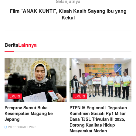
Selanjutnya
Film “ANAK KUNTI”, Kisah Kasih Sayang Ibu yang
Kekal
Berita
Lainnya
EKBIS
EKBIS
Pemprov Sumut Buka
PTPN IV Regional I Tegaskan
Kesempatan Magang ke
Komitmen Sosial: Rp1 Miliar
Jepang
Dana TJSL Triwulan III 2025,
Dorong Kualitas Hidup
20 FEBRUARI 2026
Masyarakat Medan