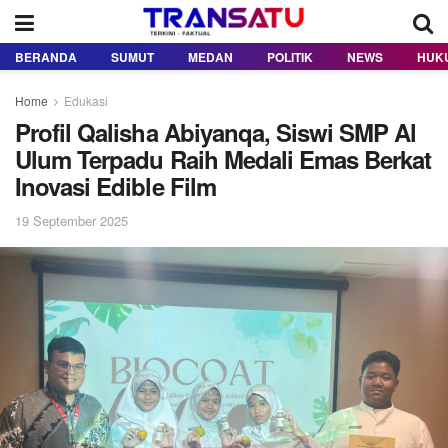
BERANDA
SUMUT
MEDAN
POLITIK
NEWS
HUK
Home
Edukasi
Profil Qalisha Abiyanqa, Siswi SMP Al
Ulum Terpadu Raih Medali Emas Berkat
Inovasi Edible Film
19 September 2025