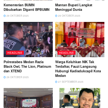
Kementerian BUMN
Mantan Bupati Langkat
Dibubarkan Diganti BPBUMN
Meninggal Dunia
29 OKTOBER 2025
29 OKTOBER 2025
HEADLINE
HEADLINE
Polrestabes Medan Razia
Warga Keluhkan NIK Tak
Black Owl, The Lion, Platinum
Terdaftar, Fauzi Langsung
dan XTEND
Hubungi Kadisdukcapil Kota
Medan
29 OKTOBER 2025
27 SEPTEMBER 2025