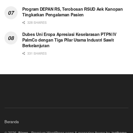
Program DEPAN RS, Terobosan RSUD Aek Kanopan
Tingkatkan Pengalaman Pasien
328 SHARES
Dubes Uni Eropa Apresiasi Keselarasan PTPN IV
PalmCo dengan Tiga Pilar Utama Industri Sawit
Berkelanjutan
331 SHARES
Beranda
© 2026
JNews
- Premium WordPress news & magazine theme by
Jegtheme
.