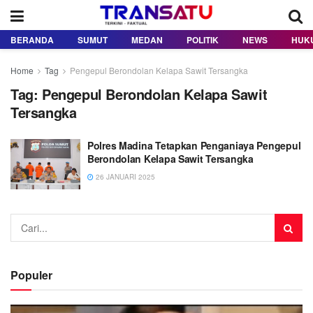
BERANDA
SUMUT
MEDAN
POLITIK
NEWS
HUK
Home
Tag
Pengepul Berondolan Kelapa Sawit Tersangka
Tag:
Pengepul Berondolan Kelapa Sawit
Tersangka
Polres Madina Tetapkan Penganiaya Pengepul
Berondolan Kelapa Sawit Tersangka
26 JANUARI 2025
Populer