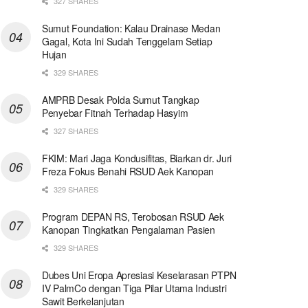
327 SHARES
Sumut Foundation: Kalau Drainase Medan
Gagal, Kota Ini Sudah Tenggelam Setiap
Hujan
329 SHARES
AMPRB Desak Polda Sumut Tangkap
Penyebar Fitnah Terhadap Hasyim
327 SHARES
FKIM: Mari Jaga Kondusifitas, Biarkan dr. Juri
Freza Fokus Benahi RSUD Aek Kanopan
329 SHARES
Program DEPAN RS, Terobosan RSUD Aek
Kanopan Tingkatkan Pengalaman Pasien
329 SHARES
Dubes Uni Eropa Apresiasi Keselarasan PTPN
IV PalmCo dengan Tiga Pilar Utama Industri
Sawit Berkelanjutan