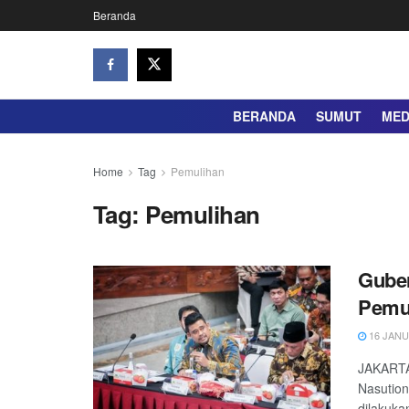
Beranda
BERANDA
SUMUT
ME
Home
Tag
Pemulihan
Tag:
Pemulihan
Guber
Pemu
16 JANU
JAKARTA
Nasution
dilakuka