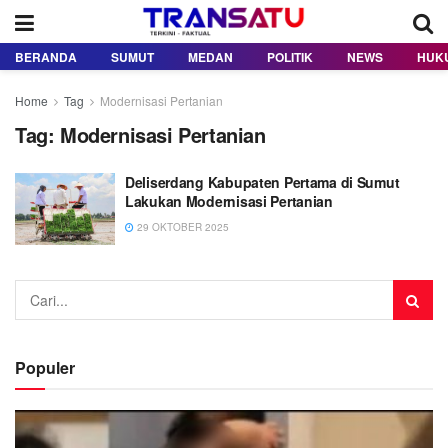
BERANDA
SUMUT
MEDAN
POLITIK
NEWS
HUK
Home
Tag
Modernisasi Pertanian
Tag:
Modernisasi Pertanian
Deliserdang Kabupaten Pertama di Sumut
Lakukan Modernisasi Pertanian
29 OKTOBER 2025
Populer