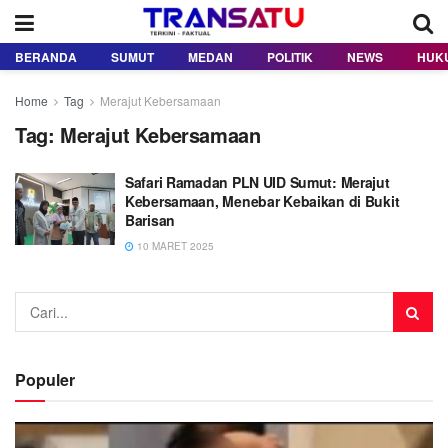
BERANDA
SUMUT
MEDAN
POLITIK
NEWS
HUK
Home
Tag
Merajut Kebersamaan
Tag:
Merajut Kebersamaan
Safari Ramadan PLN UID Sumut: Merajut
Kebersamaan, Menebar Kebaikan di Bukit
Barisan
10 MARET 2025
Populer