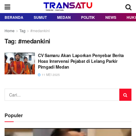
BERANDA
SUMUT
MEDAN
POLITIK
NEWS
HUK
Home
Tag
#medankini
Tag:
#medankini
CV Samaru Akan Laporkan Penyebar Berita
Hoax Intervensi Pejabat di Lelang Parkir
Pirngadi Medan
11 MEI 2025
Populer