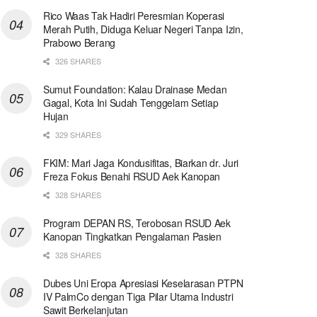
Rico Waas Tak Hadiri Peresmian Koperasi
Merah Putih, Diduga Keluar Negeri Tanpa Izin,
Prabowo Berang
326 SHARES
Sumut Foundation: Kalau Drainase Medan
Gagal, Kota Ini Sudah Tenggelam Setiap
Hujan
329 SHARES
FKIM: Mari Jaga Kondusifitas, Biarkan dr. Juri
Freza Fokus Benahi RSUD Aek Kanopan
328 SHARES
Program DEPAN RS, Terobosan RSUD Aek
Kanopan Tingkatkan Pengalaman Pasien
328 SHARES
Dubes Uni Eropa Apresiasi Keselarasan PTPN
IV PalmCo dengan Tiga Pilar Utama Industri
Sawit Berkelanjutan