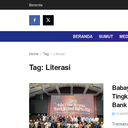
Beranda
BERANDA
SUMUT
ME
Home
Tag
Literasi
Tag:
Literasi
Babay
Tingk
Bank
19 MARE
Transat