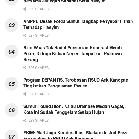
Bersama Jaringan Sahabat Setia Hasyim
329 SHARES
AMPRB Desak Polda Sumut Tangkap Penyebar Fitnah
Terhadap Hasyim
327 SHARES
Rico Waas Tak Hadiri Peresmian Koperasi Merah
Putih, Diduga Keluar Negeri Tanpa Izin, Prabowo
Berang
326 SHARES
Program DEPAN RS, Terobosan RSUD Aek Kanopan
Tingkatkan Pengalaman Pasien
328 SHARES
Sumut Foundation: Kalau Drainase Medan Gagal,
Kota Ini Sudah Tenggelam Setiap Hujan
329 SHARES
FKIM: Mari Jaga Kondusifitas, Biarkan dr. Juri Freza
Fokus Benahi RSUD Aek Kanopan