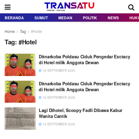
BERANDA
SUMUT
MEDAN
POLITIK
NEWS
HUK
Home
Tag
#Hotel
Tag:
#Hotel
Ditnarkoba Poldasu Ciduk Pengedar Exctacy
di Hotel milik Anggota Dewan
16 SEPTEMBER 2025
Ditnarkoba Poldasu Ciduk Pengedar Exctacy
di Hotel milik Anggota Dewan
16 SEPTEMBER 2025
Lagi Dihotel, Scoopy Fadli Dibawa Kabur
Wanita Cantik
15 SEPTEMBER 2025