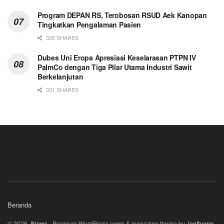
Program DEPAN RS, Terobosan RSUD Aek Kanopan
Tingkatkan Pengalaman Pasien
328 SHARES
Dubes Uni Eropa Apresiasi Keselarasan PTPN IV
PalmCo dengan Tiga Pilar Utama Industri Sawit
Berkelanjutan
331 SHARES
Beranda
© 2026
JNews
- Premium WordPress news & magazine theme by
Jegtheme
.