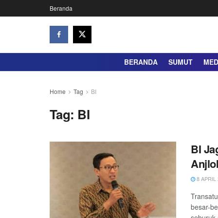
Beranda
BERANDA
SUMUT
ME
Home
Tag
BI
Tag:
BI
BI Ja
Anjlo
8 APRIL 
Transatu
besar-be
seburuk 