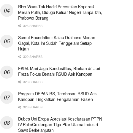
Rico Waas Tak Hadiri Peresmian Koperasi
Merah Putih, Diduga Keluar Negeri Tanpa Izin,
Prabowo Berang
326 SHARES
Sumut Foundation: Kalau Drainase Medan
Gagal, Kota Ini Sudah Tenggelam Setiap
Hujan
329 SHARES
FKIM: Mari Jaga Kondusifitas, Biarkan dr. Juri
Freza Fokus Benahi RSUD Aek Kanopan
328 SHARES
Program DEPAN RS, Terobosan RSUD Aek
Kanopan Tingkatkan Pengalaman Pasien
328 SHARES
Dubes Uni Eropa Apresiasi Keselarasan PTPN
IV PalmCo dengan Tiga Pilar Utama Industri
Sawit Berkelanjutan