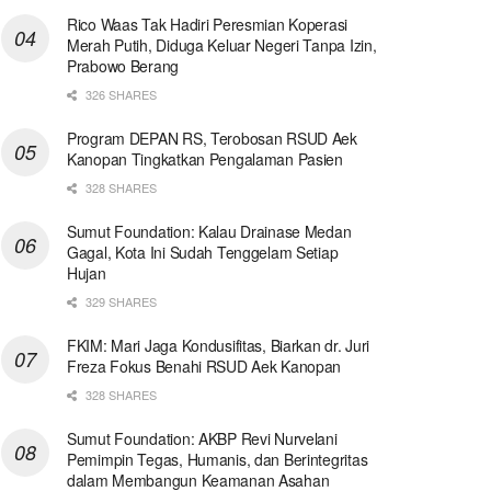
Rico Waas Tak Hadiri Peresmian Koperasi
Merah Putih, Diduga Keluar Negeri Tanpa Izin,
Prabowo Berang
326 SHARES
Program DEPAN RS, Terobosan RSUD Aek
Kanopan Tingkatkan Pengalaman Pasien
328 SHARES
Sumut Foundation: Kalau Drainase Medan
Gagal, Kota Ini Sudah Tenggelam Setiap
Hujan
329 SHARES
FKIM: Mari Jaga Kondusifitas, Biarkan dr. Juri
Freza Fokus Benahi RSUD Aek Kanopan
328 SHARES
Sumut Foundation: AKBP Revi Nurvelani
Pemimpin Tegas, Humanis, dan Berintegritas
dalam Membangun Keamanan Asahan