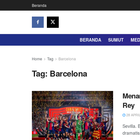
Beranda
BERANDA
SUMUT
ME
Home
Tag
Barcelona
Tag:
Barcelona
Menan
Rey
28 APRIL
Sevilla.
dramatis