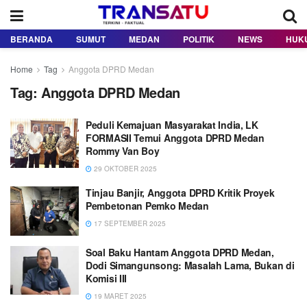
BERANDA
SUMUT
MEDAN
POLITIK
NEWS
HUK
Home
Tag
Anggota DPRD Medan
Tag:
Anggota DPRD Medan
Peduli Kemajuan Masyarakat India, LK
FORMASII Temui Anggota DPRD Medan
Rommy Van Boy
29 OKTOBER 2025
Tinjau Banjir, Anggota DPRD Kritik Proyek
Pembetonan Pemko Medan
17 SEPTEMBER 2025
Soal Baku Hantam Anggota DPRD Medan,
Dodi Simangunsong: Masalah Lama, Bukan di
Komisi III
19 MARET 2025