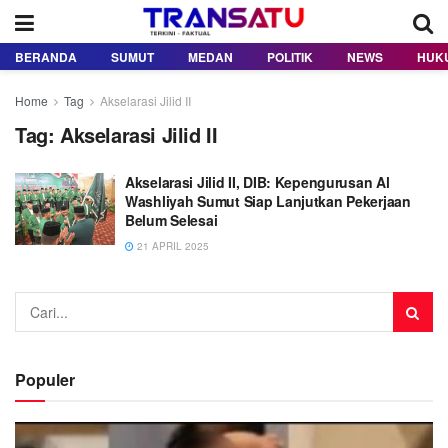
BERANDA
SUMUT
MEDAN
POLITIK
NEWS
HUK
Home
Tag
Akselarasi Jilid II
Tag:
Akselarasi Jilid II
Akselarasi Jilid II, DIB: Kepengurusan Al
Washliyah Sumut Siap Lanjutkan Pekerjaan
Belum Selesai
21 APRIL 2025
Populer