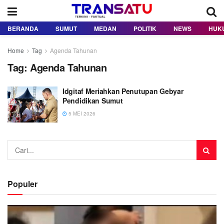
BERANDA
SUMUT
MEDAN
POLITIK
NEWS
HUK
Home
Tag
Agenda Tahunan
Tag:
Agenda Tahunan
Idgitaf Meriahkan Penutupan Gebyar
Pendidikan Sumut
5 MEI 2026
Populer