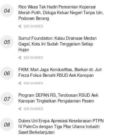
Rico Waas Tak Hadiri Peresmian Koperasi
Merah Putih, Diduga Keluar Negeri Tanpa Izin,
Prabowo Berang
326 SHARES
Sumut Foundation: Kalau Drainase Medan
Gagal, Kota Ini Sudah Tenggelam Setiap
Hujan
329 SHARES
FKIM: Mari Jaga Kondusifitas, Biarkan dr. Juri
Freza Fokus Benahi RSUD Aek Kanopan
328 SHARES
Program DEPAN RS, Terobosan RSUD Aek
Kanopan Tingkatkan Pengalaman Pasien
328 SHARES
Dubes Uni Eropa Apresiasi Keselarasan PTPN
IV PalmCo dengan Tiga Pilar Utama Industri
Sawit Berkelanjutan