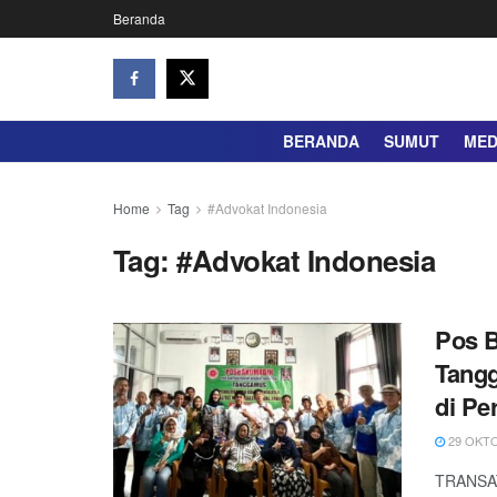
Beranda
BERANDA
SUMUT
ME
Home
Tag
#Advokat Indonesia
Tag:
#Advokat Indonesia
Pos 
Tang
di Pe
29 OKTO
TRANSAT