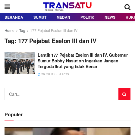
BERANDA
SUMUT
MEDAN
POLITIK
NEWS
HUK
Home
Tag
177 Pejabat Eselon III dan IV
Tag:
177 Pejabat Eselon III dan IV
Lantik 177 Pejabat Eselon III dan IV, Gubernur
Sumut Bobby Nasution Ingatkan Jangan
Tergoda Ikut yang tidak Benar
29 OKTOBER 2025
Populer