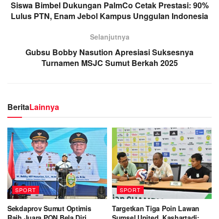
Siswa Bimbel Dukungan PalmCo Cetak Prestasi: 90%
Lulus PTN, Enam Jebol Kampus Unggulan Indonesia
Selanjutnya
Gubsu Bobby Nasution Apresiasi Suksesnya
Turnamen MSJC Sumut Berkah 2025
Berita
Lainnya
SPORT
SPORT
Sekdaprov Sumut Optimis
Targetkan Tiga Poin Lawan
Raih Juara PON Bela Diri
Sumsel United, Kashartadi: