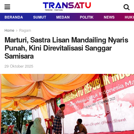
BERANDA
SUMUT
MEDAN
POLITIK
NEWS
HUK
Home
Ragam
Marturi, Sastra Lisan Mandailing Nyaris
Punah, Kini Direvitalisasi Sanggar
Samisara
29 Oktober 2025